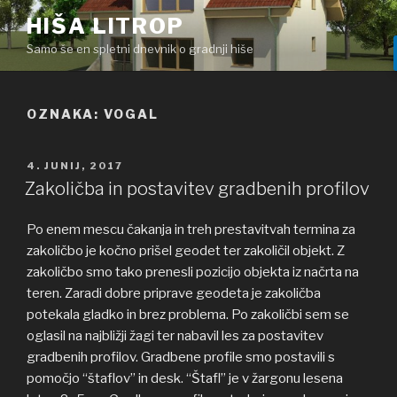
Skoči
HIŠA LITROP
na
Samo še en spletni dnevnik o gradnji hiše
vsebino
OZNAKA: VOGAL
OBJAVLJENO
4. JUNIJ, 2017
DNE
Zakoličba in postavitev gradbenih profilov
Po enem mescu čakanja in treh prestavitvah termina za
zakoličbo je kočno prišel geodet ter zakoličil objekt. Z
zakoličbo smo tako prenesli pozicijo objekta iz načrta na
teren. Zaradi dobre priprave geodeta je zakoličba
potekala gladko in brez problema. Po zakoličbi sem se
oglasil na najbližji žagi ter nabavil les za postavitev
gradbenih profilov. Gradbene profile smo postavili s
pomočjo “štaflov” in desk. “Štafl” je v žargonu lesena