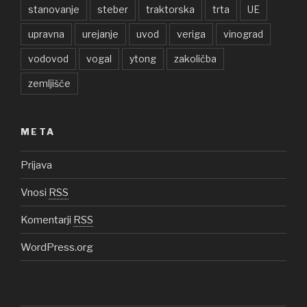
stanovanje
steber
traktorska
trta
UE
upravna
urejanje
uvod
veriga
vinograd
vodovod
vogal
ytong
zakoličba
zemljišče
META
Prijava
Vnosi
RSS
Komentarji
RSS
WordPress.org