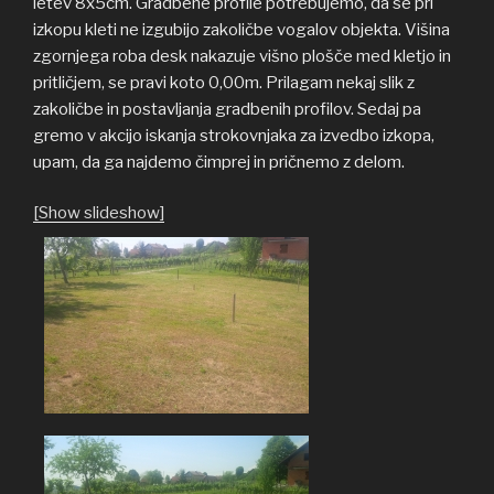
letev 8x5cm. Gradbene profile potrebujemo, da se pri
izkopu kleti ne izgubijo zakoličbe vogalov objekta. Višina
zgornjega roba desk nakazuje višno plošče med kletjo in
pritličjem, se pravi koto 0,00m. Prilagam nekaj slik z
zakoličbe in postavljanja gradbenih profilov. Sedaj pa
gremo v akcijo iskanja strokovnjaka za izvedbo izkopa,
upam, da ga najdemo čimprej in pričnemo z delom.
[Show slideshow]