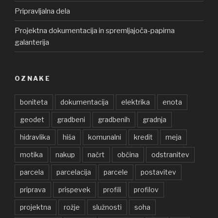
Pripravljalna dela
Projektna dokumentacija in spremljajoča-papirna
galanterija
OZNAKE
boniteta
dokumentacija
elektrika
enota
geodet
gradbeni
gradbenih
gradnja
hidravlika
hiša
komunalni
kredit
meja
motika
nakup
načrt
občina
odstranitev
parcela
parcelacija
parcele
postavitev
priprava
prispevek
profili
profilov
projektna
rožje
služnosti
soha