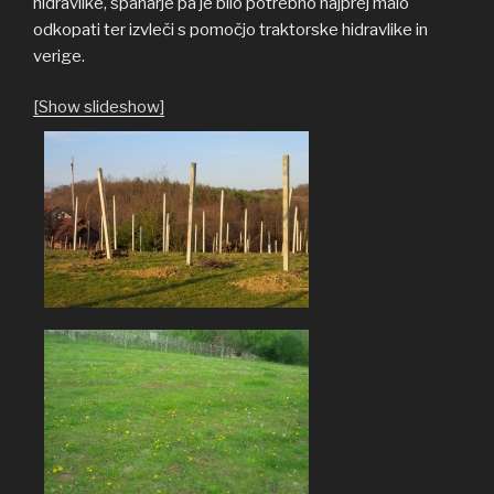
hidravlike, španarje pa je bilo potrebno najprej malo
odkopati ter izvleči s pomočjo traktorske hidravlike in
verige.
[Show slideshow]