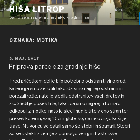
Skoči
HIŠA LITROP
na
Samo še en spletni dnevnik o gradnji hiše
vsebino
OZNAKA: MOTIKA
OBJAVLJENO
3. MAJ, 2017
DNE
Priprava parcele za gradnjo hiše
Pred pričetkom del je bilo potrebno odstraniti vinograd,
katerega smo se lotili tako, da smo najprej odstranili in
porezali rožje, nato je sledila odstranitev vseh drotov in
žic. Sledil je posek trte, tako, da smo najprej trto malo
odkopali z motiko, nato je sledil nagib trte v eno stran ter
presek korenin, vsaj 10cm globoko, da ne ovirajo košnje
trave. Na koncu so ostali samo še stebri in španarji. Stebri
so se izvlekli iz zemlje s pomočjo verig in traktorske