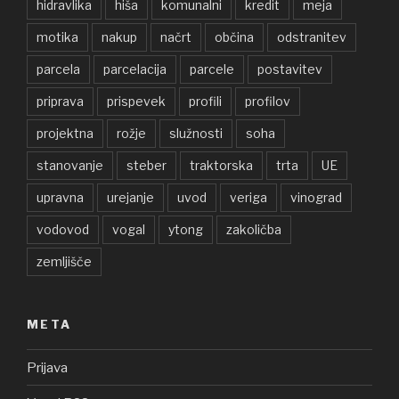
hidravlika
hiša
komunalni
kredit
meja
motika
nakup
načrt
občina
odstranitev
parcela
parcelacija
parcele
postavitev
priprava
prispevek
profili
profilov
projektna
rožje
služnosti
soha
stanovanje
steber
traktorska
trta
UE
upravna
urejanje
uvod
veriga
vinograd
vodovod
vogal
ytong
zakoličba
zemljišče
META
Prijava