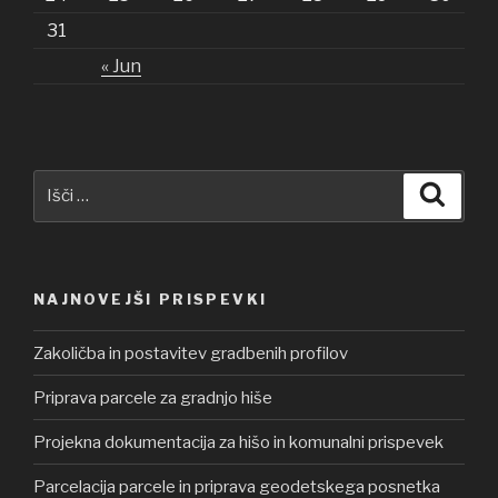
31
« Jun
Išči:
Iskanj
NAJNOVEJŠI PRISPEVKI
Zakoličba in postavitev gradbenih profilov
Priprava parcele za gradnjo hiše
Projekna dokumentacija za hišo in komunalni prispevek
Parcelacija parcele in priprava geodetskega posnetka