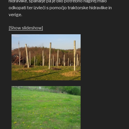
hidravlike, španarje pa je bilo potrebno najprej malo
odkopati ter izvleči s pomočjo traktorske hidravlike in
verige.
[Show slideshow]