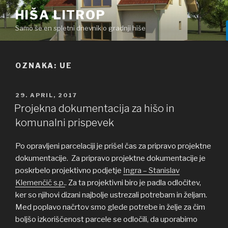
Skoči
HIŠA LITROP
na
Samo še en spletni dnevnik o gradnji hiše
vsebino
OZNAKA: UE
OBJAVLJENO
29. APRIL, 2017
DNE
Projekna dokumentacija za hišo in
komunalni prispevek
Po opravljeni parcelaciji je prišel čas za pripravo projektne
dokumentacije. Za pripravo projektne dokumentacije je
poskrbelo projektivno podjetje
Ingra – Stanislav
Klemenčič s.p.
. Za ta projektivni biro je padla odločitev,
ker so njihovi dizani najbolje ustrezali potrebam in željam.
Med poplavo načrtov smo glede potrebe in želje za čim
boljšo izkoriščenost parcele se odločili, da uporabimo