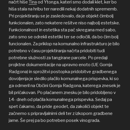
načrt hiše
Tina
od Ytonga, kateri smo dodali klet, ker bo
hiša stala na hribu ter naredili nekaj dodatnih sprememb.
Pri projektiranju se je zasledovalo, da je objekt čimbolj
funkcionalen, zato nekatere rešitve niso najbolj estetske.
Funkcionalnost in estetika sta pač skregana med sabo,
zato smo se odrekli estetiki ter se odločili, da bo čim bolj
funcionalen. Za priklop na komunalno infrastrukturo je bilo
potrebno v času projektiranja načrta pridobiti tudi
potrebne služnosti za tangirane parcele. Po predaji
projktne dokumentacije na upravno enoto (UE Gornja
Radgona) in sprožitvi postopka pridobitve gradbenega
dovoljenja je sledilo plačilo komunalnega prispevka, ki so
ga odmeril na Občini Gornja Radgona, katerega znesek je
bil pričakovan. Po plačanem znesku je bilo pridobljeno v
14- dneh od plačila komunalnega prispevka. Sedaj pa
spet čakamo, da pride geodet, da zakoliči objekt te
začnemo s pripravljalnimi deli ter z izkopom gradbene
jame. Še prej pa bo potreben posek vinograda.