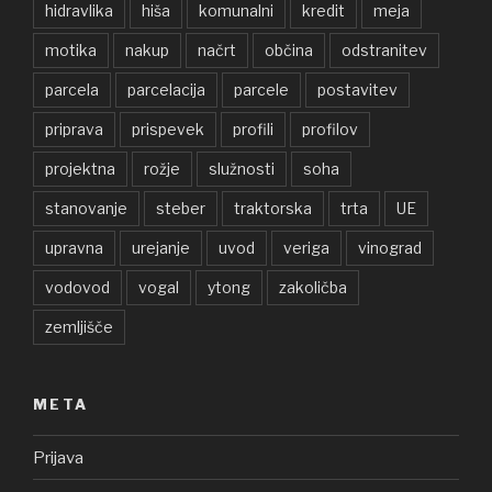
hidravlika
hiša
komunalni
kredit
meja
motika
nakup
načrt
občina
odstranitev
parcela
parcelacija
parcele
postavitev
priprava
prispevek
profili
profilov
projektna
rožje
služnosti
soha
stanovanje
steber
traktorska
trta
UE
upravna
urejanje
uvod
veriga
vinograd
vodovod
vogal
ytong
zakoličba
zemljišče
META
Prijava