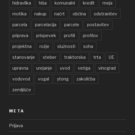
hidravlika
hiša
komunalni
kredit
meja
motika
nakup
načrt
občina
odstranitev
parcela
parcelacija
parcele
postavitev
priprava
prispevek
profili
profilov
projektna
rožje
služnosti
soha
stanovanje
steber
traktorska
trta
UE
upravna
urejanje
uvod
veriga
vinograd
vodovod
vogal
ytong
zakoličba
zemljišče
META
Prijava