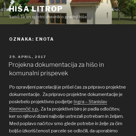
Skoči
HIŠA LITROP
na
Samo še en spletni dnevnik o gradnji hiše
vsebino
OZNAKA: ENOTA
OBJAVLJENO
29. APRIL, 2017
DNE
Projekna dokumentacija za hišo in
komunalni prispevek
Po opravljeni parcelaciji je prišel čas za pripravo projektne
dokumentacije. Za pripravo projektne dokumentacije je
poskrbelo projektivno podjetje
Ingra – Stanislav
Klemenčič s.p.
. Za ta projektivni biro je padla odločitev,
ker so njihovi dizani najbolje ustrezali potrebam in željam.
Med poplavo načrtov smo glede potrebe in želje za čim
boljšo izkoriščenost parcele se odločili, da uporabimo