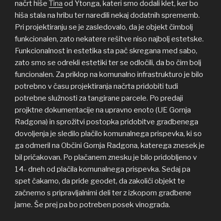
načrt hiše
Tina
od Ytonga, kateri smo dodali klet, ker bo
hiša stala na hribu ter naredili nekaj dodatnih sprememb.
Pri projektiranju se je zasledovalo, da je objekt čimbolj
funkcionalen, zato nekatere rešitve niso najbolj estetske.
Funkcionalnost in estetika sta pač skregana med sabo,
zato smo se odrekli estetiki ter se odločili, da bo čim bolj
funcionalen. Za priklop na komunalno infrastrukturo je bilo
potrebno v času projektiranja načrta pridobiti tudi
potrebne služnosti za tangirane parcele. Po predaji
projktne dokumentacije na upravno enoto (UE Gornja
Radgona) in sprožitvi postopka pridobitve gradbenega
dovoljenja je sledilo plačilo komunalnega prispevka, ki so
ga odmeril na Občini Gornja Radgona, katerega znesek je
bil pričakovan. Po plačanem znesku je bilo pridobljeno v
14- dneh od plačila komunalnega prispevka. Sedaj pa
spet čakamo, da pride geodet, da zakoliči objekt te
začnemo s pripravljalnimi deli ter z izkopom gradbene
jame. Še prej pa bo potreben posek vinograda.