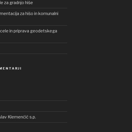
le za gradnjo hiše
entacija za hišo in komunalni
rcele in priprava geodetskega
MENTARJI
lav Klemenčič s.p.