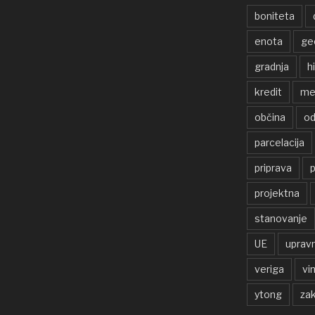
boniteta
enota
ge
gradnja
h
kredit
me
občina
od
parcelacija
priprava
p
projektna
stanovanje
UE
uprav
veriga
vi
ytong
zak