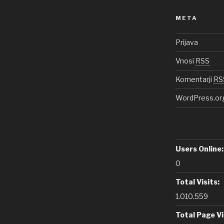
META
Prijava
Vnosi
RSS
Komentarji
RS
WordPress.or
Users Online:
0
Total Visits:
1.010.559
Total Page V