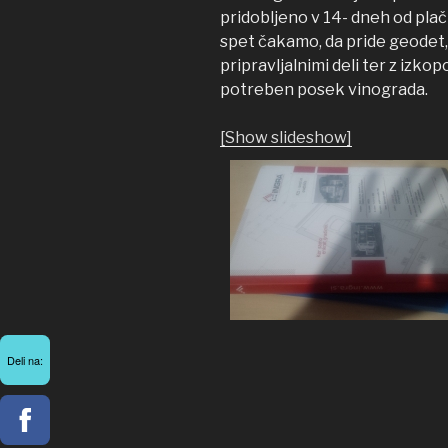
pridobljeno v 14- dneh od pla
spet čakamo, da pride geodet,
pripravljalnimi deli ter z izk
potreben posek vinograda.
[Show slideshow]
Deli na: