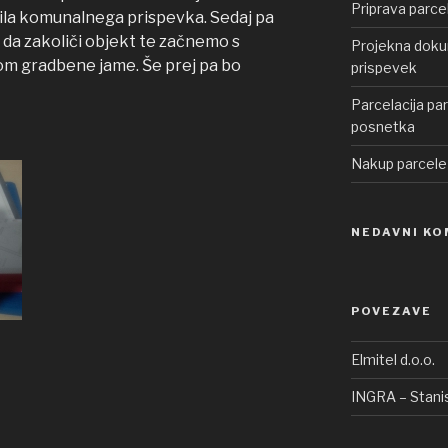
Priprava parce
čila komunalnega prispevka. Sedaj pa
 da zakoliči objekt te začnemo s
Projekna dokum
opom gradbene jame. Še prej pa bo
prispevek
Parcelacija pa
posnetka
Nakup parcele
NEDAVNI KO
POVEZAVE
Elmitel d.o.o.
INGRA – Stanis