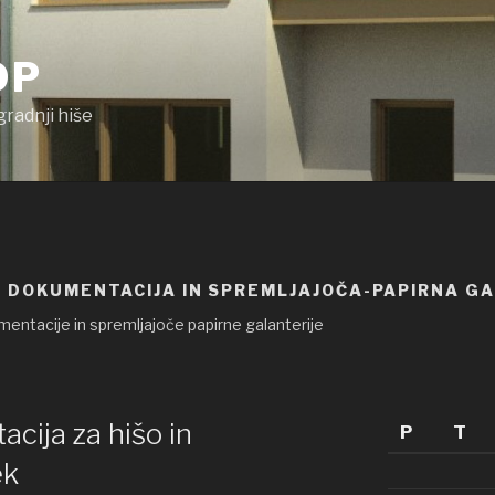
OP
gradnji hiše
A DOKUMENTACIJA IN SPREMLJAJOČA-PAPIRNA G
entacije in spremljajoče papirne galanterije
cija za hišo in
P
T
ek