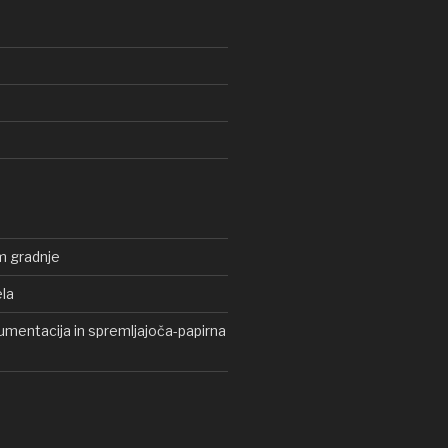
m gradnje
ela
mentacija in spremljajoča-papirna