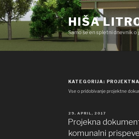
Skoči
na
HIŠA LITR
vsebino
Samo še en spletni dnevnik o 
KATEGORIJA: PROJEKTN
Vse o pridobivanje projektne dokum
OBJAVLJENO
29. APRIL, 2017
DNE
Projekna dokumenta
komunalni prispev