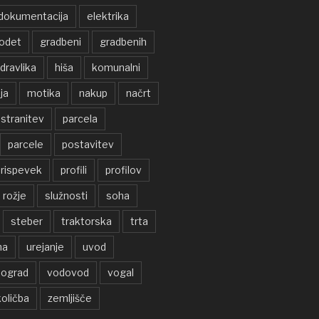
dokumentacija
elektrika
odet
gradbeni
gradbenih
idravlika
hiša
komunalni
ja
motika
nakup
načrt
stranitev
parcela
parcele
postavitev
rispevek
profili
profilov
rožje
služnosti
soha
steber
traktorska
trta
na
urejanje
uvod
nograd
vodovod
vogal
oličba
zemljišče