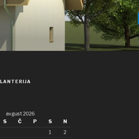
ALANTERIJA
avgust 2026
S
Č
P
S
N
1
2