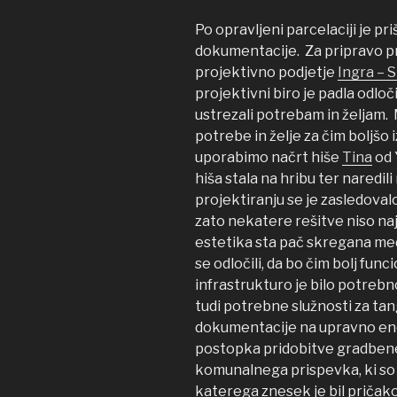
Po opravljeni parcelaciji je pr
dokumentacije. Za pripravo p
projektivno podjetje
Ingra – S
projektivni biro je padla odloči
ustrezali potrebam in željam
potrebe in želje za čim boljšo 
uporabimo načrt hiše
Tina
od 
hiša stala na hribu ter naredi
projektiranju se je zasledovalo
zato nekatere rešitve niso na
estetika sta pač skregana med
se odločili, da bo čim bolj fu
infrastrukturo je bilo potrebn
tudi potrebne služnosti za tan
dokumentacije na upravno eno
postopka pridobitve gradbeneg
komunalnega prispevka, ki so 
katerega znesek je bil pričak