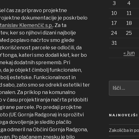
3
4
išel čas za pripravo projektne
10
11
rojektne dokumentacije je poskrbelo
17
18
tanislav Klemenčič s.p.
. Za ta
tev, ker so njihovi dizani najbolje
24
25
. Med poplavo načrtov smo glede
31
izkoriščenost parcele se odločili, da
« Jun
Ytonga, kateri smo dodali klet, ker bo
li nekaj dodatnih sprememb. Pri
, da je objekt čimbolj funkcionalen,
jbolj estetske. Funkcionalnost in
Išči:
 sabo, zato smo se odrekli estetiki ter
ncionalen. Za priklop na komunalno
o v času projektiranja načrta pridobiti
girane parcele. Po predaji projktne
to (UE Gornja Radgona) in sprožitvi
NAJNOVEJŠI
a dovoljenja je sledilo plačilo
ga odmeril na Občini Gornja Radgona,
Zakoličba in p
ovan. Po plačanem znesku je bilo