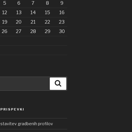
5
6
7
8
9
12
13
14
15
16
19
20
21
22
23
26
27
28
29
30
Iskanje
 PRISPEVKI
ostavitev gradbenih profilov