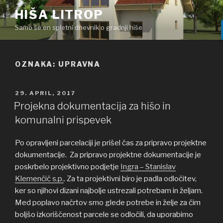
Skoči
HIŠA LITROP
na
Samo še en spletni dnevnik o gradnji hiše
vsebino
OZNAKA: UPRAVNA
OBJAVLJENO
29. APRIL, 2017
DNE
Projekna dokumentacija za hišo in
komunalni prispevek
Po opravljeni parcelaciji je prišel čas za pripravo projektne
dokumentacije. Za pripravo projektne dokumentacije je
poskrbelo projektivno podjetje
Ingra – Stanislav
Klemenčič s.p.
. Za ta projektivni biro je padla odločitev,
ker so njihovi dizani najbolje ustrezali potrebam in željam.
Med poplavo načrtov smo glede potrebe in želje za čim
boljšo izkoriščenost parcele se odločili, da uporabimo