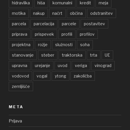
hidravlika
hiša
komunalni
kredit
meja
motika
nakup
načrt
občina
odstranitev
parcela
parcelacija
parcele
postavitev
priprava
prispevek
profili
profilov
projektna
rožje
služnosti
soha
stanovanje
steber
traktorska
trta
UE
upravna
urejanje
uvod
veriga
vinograd
vodovod
vogal
ytong
zakoličba
zemljišče
META
Prijava