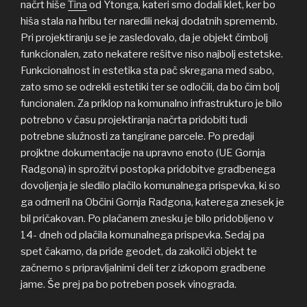
načrt hiše
Tina
od Ytonga, kateri smo dodali klet, ker bo
hiša stala na hribu ter naredili nekaj dodatnih sprememb.
Pri projektiranju se je zasledovalo, da je objekt čimbolj
funkcionalen, zato nekatere rešitve niso najbolj estetske.
Funkcionalnost in estetika sta pač skregana med sabo,
zato smo se odrekli estetiki ter se odločili, da bo čim bolj
funcionalen. Za priklop na komunalno infrastrukturo je bilo
potrebno v času projektiranja načrta pridobiti tudi
potrebne služnosti za tangirane parcele. Po predaji
projktne dokumentacije na upravno enoto (UE Gornja
Radgona) in sprožitvi postopka pridobitve gradbenega
dovoljenja je sledilo plačilo komunalnega prispevka, ki so
ga odmeril na Občini Gornja Radgona, katerega znesek je
bil pričakovan. Po plačanem znesku je bilo pridobljeno v
14- dneh od plačila komunalnega prispevka. Sedaj pa
spet čakamo, da pride geodet, da zakoliči objekt te
začnemo s pripravljalnimi deli ter z izkopom gradbene
jame. Še prej pa bo potreben posek vinograda.