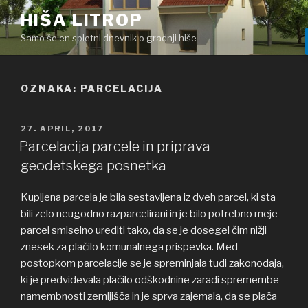
Skoči
HIŠA LITROP
na
Samo še en spletni dnevnik o gradnji hiše
vsebino
OZNAKA: PARCELACIJA
OBJAVLJENO
27. APRIL, 2017
DNE
Parcelacija parcele in priprava
geodetskega posnetka
Kupljena parcela je bila sestavljena iz dveh parcel, ki sta
bili zelo neugodno razparcelirani in je bilo potrebno meje
parcel smiselno urediti tako, da se je dosegel čim nižji
znesek za plačilo komunalnega prispevka. Med
postopkom parcelacije se je spreminjala tudi zakonodaja,
ki je predvidevala plačilo odškodnine zaradi spremembe
namembnosti zemljišča in je sprva zajemala, da se plača