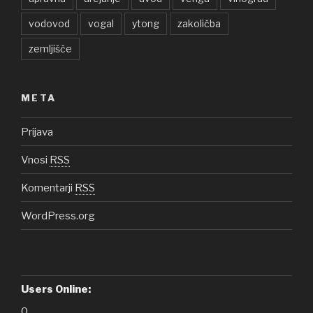
vodovod
vogal
ytong
zakoličba
zemljišče
META
Prijava
Vnosi
RSS
Komentarji
RSS
WordPress.org
Users Online:
0