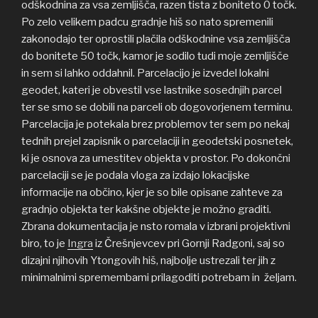
odškodnina za vsa zemljišča, razen tista z boniteto 0 točk.
Po zelo velikem padcu gradnje hiš so nato spremenili
zakonodajo ter oprostili plačila odškodnine vsa zemljišča
do bonitete 50 točk, kamor je sodilo tudi moje zemljišče
in sem si lahko oddahnil. Parcelacijo je izvedel lokalni
geodet, kateri je obvestil vse lastnike sosednjih parcel
ter se smo se dobili na parceli ob dogovorjenem terminu.
Parcelacija je potekala brez problemov ter sem po nekaj
tednih prejel zapisnik o parcelaciji in geodetski posnetek,
ki je osnova za umestitev objekta v prostor. Po dokončni
parcelaciji se je podala vloga za izdajo lokacijske
informacije na občino, kjer je so bile opisane zahteve za
gradnjo objekta ter kakšne objekte je možno graditi.
Zbrana dokumentacija je nsto romala v izbrani projektivni
biro, to je
Ingra
iz Črešnjevcev pri Gornji Radgoni, saj so
dizajni njihovih Ytongovih hiš, najbolje ustrezali ter jih z
minimalnimi spremembami prilagoditi potrebam in željam.