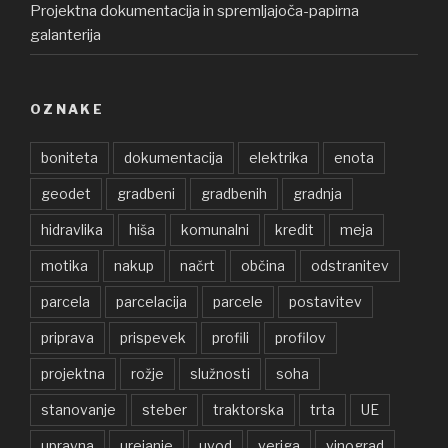
Projektna dokumentacija in spremljajoča-papirna
galanterija
OZNAKE
boniteta
dokumentacija
elektrika
enota
geodet
gradbeni
gradbenih
gradnja
hidravlika
hiša
komunalni
kredit
meja
motika
nakup
načrt
občina
odstranitev
parcela
parcelacija
parcele
postavitev
priprava
prispevek
profili
profilov
projektna
rožje
služnosti
soha
stanovanje
steber
traktorska
trta
UE
upravna
urejanje
uvod
veriga
vinograd