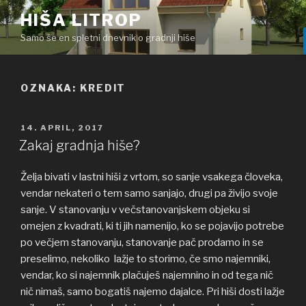
Skoči
HIŠA LITROP
na
Samo še en spletni dnevnik o gradnji hiše
vsebino
OZNAKA: KREDIT
OBJAVLJENO
14. APRIL, 2017
DNE
Zakaj gradnja hiše?
Želja bivati v lastni hiši z vrtom, so sanje vsakega človeka,
vendar nekateri o tem samo sanjajo, drugi pa živijo svoje
sanje. V stanovanju v večstanovanjskem objeku si
omejen z kvadrati, ki ti jih namenijo, ko se pojavijo potrebe
po večjem stanovanju, stanovanje pač prodamo in se
preselimo, nekoliko lažje to storimo, če smo najemniki,
vendar, ko si najemnik plačuješ najemnino in od tega nič
nič nimaš, samo bogatiš najemo dajalce. Pri hiši dosti lažje