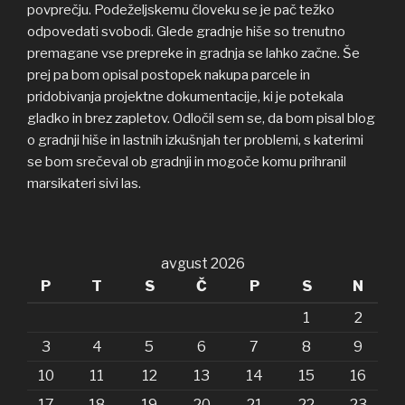
povprečju. Podeželjskemu človeku se je pač težko
odpovedati svobodi. Glede gradnje hiše so trenutno
premagane vse prepreke in gradnja se lahko začne. Še
prej pa bom opisal postopek nakupa parcele in
pridobivanja projektne dokumentacije, ki je potekala
gladko in brez zapletov. Odločil sem se, da bom pisal blog
o gradnji hiše in lastnih izkušnjah ter problemi, s katerimi
se bom srečeval ob gradnji in mogoče komu prihranil
marsikateri sivi las.
avgust 2026
P
T
S
Č
P
S
N
1
2
3
4
5
6
7
8
9
10
11
12
13
14
15
16
17
18
19
20
21
22
23