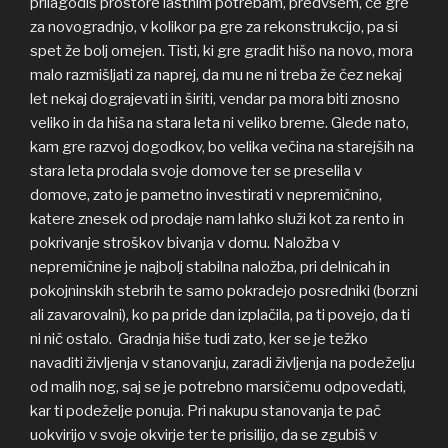
prilagodiš prostore lastnim potrebam, predvsem, če gre
za novogradnjo, v kolikor pa gre za rekonstrukcijo, pa si
spet že bolj omejen. Tisti, ki gre gradit hišo na novo, mora
malo razmišljati za naprej, da mu ne ni treba že čez nekaj
let nekaj dograjevati in širiti, vendar pa mora biti znosno
veliko in da hiša na stara leta ni veliko breme. Glede nato,
kam gre razvoj dogodkov, bo velika večina na starejših na
stara leta prodala svoje domove ter se preselila v
domove, zato je pametno investirati v nepremičnino,
katere znesek od prodaje nam lahko služi kot za rento in
pokrivanje stroškov bivanja v domu. Naložba v
nepremičnine je najbolj stabilna naložba, pri delnicah in
pokojninskih stebrih te samo pokradejo posredniki (borzni
ali zavarovalni), ko pa pride dan izplačila, pa ti povejo, da ti
ni nič ostalo. Gradnja hiše tudi zato, ker se je težko
navaditi življenja v stanovanju, zaradi življenja na podeželju
od malih nog, saj se je potrebno marsičemu odpovedati,
kar ti podeželje ponuja. Pri nakupu stanovanja te pač
uokvirijo v svoje okvirje ter te prisilijo, da se zgubiš v