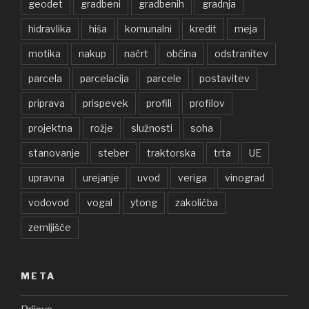
geodet
gradbeni
gradbenih
gradnja
hidravlika
hiša
komunalni
kredit
meja
motika
nakup
načrt
občina
odstranitev
parcela
parcelacija
parcele
postavitev
priprava
prispevek
profili
profilov
projektna
rožje
služnosti
soha
stanovanje
steber
traktorska
trta
UE
upravna
urejanje
uvod
veriga
vinograd
vodovod
vogal
ytong
zakoličba
zemljišče
META