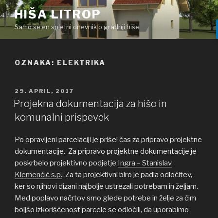
Skoči
HIŠA LITROP
na
Samo še en spletni dnevnik o gradnji hiše
vsebino
OZNAKA: ELEKTRIKA
OBJAVLJENO
29. APRIL, 2017
DNE
Projekna dokumentacija za hišo in
komunalni prispevek
Po opravljeni parcelaciji je prišel čas za pripravo projektne
dokumentacije. Za pripravo projektne dokumentacije je
poskrbelo projektivno podjetje
Ingra – Stanislav
Klemenčič s.p.
. Za ta projektivni biro je padla odločitev,
ker so njihovi dizani najbolje ustrezali potrebam in željam.
Med poplavo načrtov smo glede potrebe in želje za čim
boljšo izkoriščenost parcele se odločili, da uporabimo