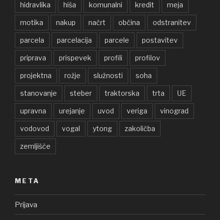
hidravlika
hiša
komunalni
kredit
meja
motika
nakup
načrt
občina
odstranitev
parcela
parcelacija
parcele
postavitev
priprava
prispevek
profili
profilov
projektna
rožje
služnosti
soha
stanovanje
steber
traktorska
trta
UE
upravna
urejanje
uvod
veriga
vinograd
vodovod
vogal
ytong
zakoličba
zemljišče
META
Prijava