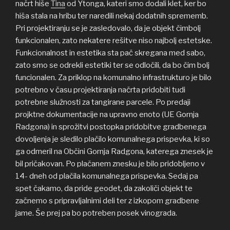
načrt hiše
Tina
od Ytonga, kateri smo dodali klet, ker bo
hiša stala na hribu ter naredili nekaj dodatnih sprememb.
Pri projektiranju se je zasledovalo, da je objekt čimbolj
funkcionalen, zato nekatere rešitve niso najbolj estetske.
Funkcionalnost in estetika sta pač skregana med sabo,
zato smo se odrekli estetiki ter se odločili, da bo čim bolj
funcionalen. Za priklop na komunalno infrastrukturo je bilo
potrebno v času projektiranja načrta pridobiti tudi
potrebne služnosti za tangirane parcele. Po predaji
projktne dokumentacije na upravno enoto (UE Gornja
Radgona) in sprožitvi postopka pridobitve gradbenega
dovoljenja je sledilo plačilo komunalnega prispevka, ki so
ga odmeril na Občini Gornja Radgona, katerega znesek je
bil pričakovan. Po plačanem znesku je bilo pridobljeno v
14- dneh od plačila komunalnega prispevka. Sedaj pa
spet čakamo, da pride geodet, da zakoliči objekt te
začnemo s pripravljalnimi deli ter z izkopom gradbene
jame. Še prej pa bo potreben posek vinograda.