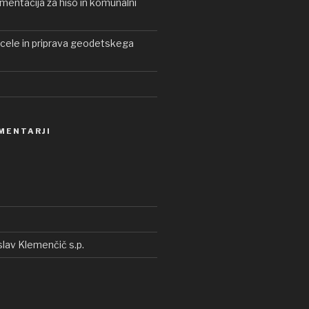
entacija za hišo in komunalni
rcele in priprava geodetskega
MENTARJI
lav Klemenčič s.p.