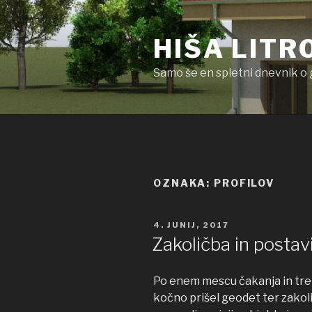
Skoči
na
HIŠA LITR
vsebino
Samo še en spletni dnevnik o 
OZNAKA: PROFILOV
OBJAVLJENO
4. JUNIJ, 2017
DNE
Zakoličba in postav
Po enem mescu čakanja in treh
kočno prišel geodet ter zakoli