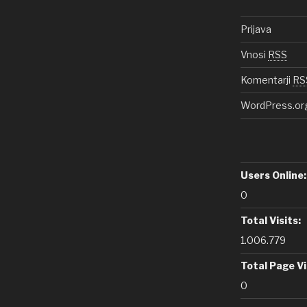
Prijava
Vnosi
RSS
Komentarji
RS
WordPress.or
Users Online:
0
Total Visits:
1.006.779
Total Page V
0