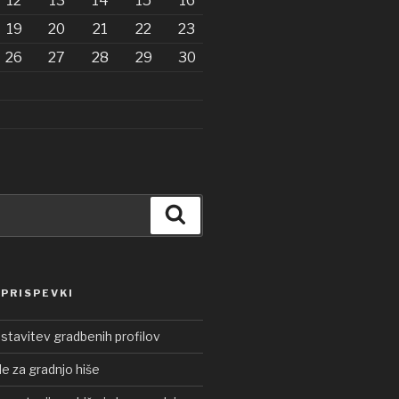
12
13
14
15
16
19
20
21
22
23
26
27
28
29
30
Iskanje
 PRISPEVKI
ostavitev gradbenih profilov
le za gradnjo hiše