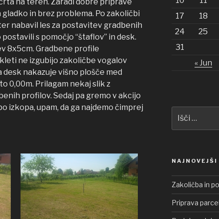
10
11
ačrta na teren. Zaradi dobre priprave
 gladko in brez problema. Po zakoličbi
17
18
i ter nabavil les za postavitev gradbenih
24
25
postavili s pomočjo “štaflov” in desk.
31
tev 8x5cm. Gradbene profile
kleti ne izgubijo zakoličbe vogalov
« Jun
a desk nakazuje višno plošče med
oto 0,00m. Prilagam nekaj slik z
benih profilov. Sedaj pa gremo v akcijo
bo izkopa, upam, da ga najdemo čimprej
Išči:
NAJNOVEJŠI
Zakoličba in p
Priprava parce