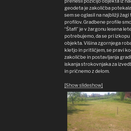
prenesli pozicijo objekta iz n
geodeta je zakoličba potekala
sem se oglasil na najbližji žag
profilov. Gradbene profile smo 
“Štafl” je v žargonu lesena le
potrebujemo, da se pri izkopu 
objekta. Višina zgornjega rob
kletjo in pritličjem, se pravi k
zakoličbe in postavljanja grad
iskanja strokovnjaka za izved
in pričnemo z delom.
[Show slideshow]