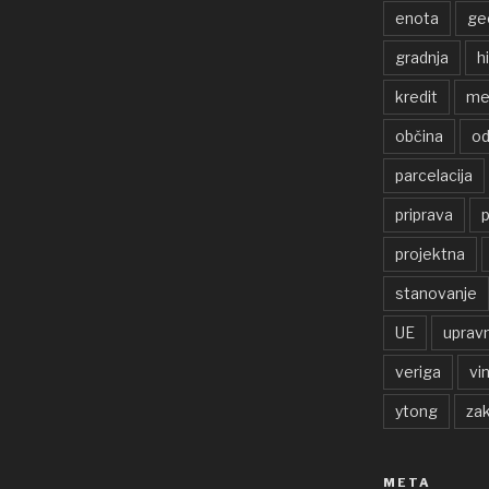
enota
ge
gradnja
h
kredit
me
občina
od
parcelacija
priprava
p
projektna
stanovanje
UE
uprav
veriga
vi
ytong
zak
META