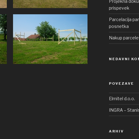
Projekna dokum
prispevek
Parcelacija pa
posnetka
Nakup parcele
NEDAVNI KO
POVEZAVE
Elmitel d.o.o.
INGRA – Stanis
ARHIV