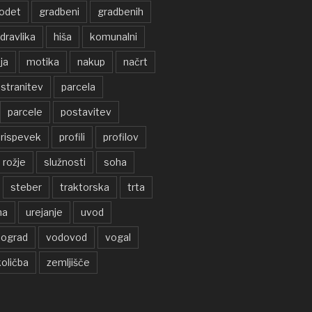
odet
gradbeni
gradbenih
idravlika
hiša
komunalni
ja
motika
nakup
načrt
stranitev
parcela
parcele
postavitev
rispevek
profili
profilov
rožje
služnosti
soha
steber
traktorska
trta
na
urejanje
uvod
nograd
vodovod
vogal
oličba
zemljišče