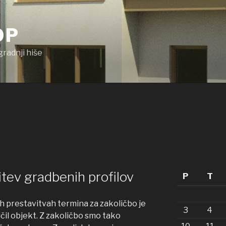
OP
gradnji hiše
itev gradbenih profilov
P
T
 prestavitvah termina za zakoličbo je
3
4
čil objekt. Z zakoličbo smo tako