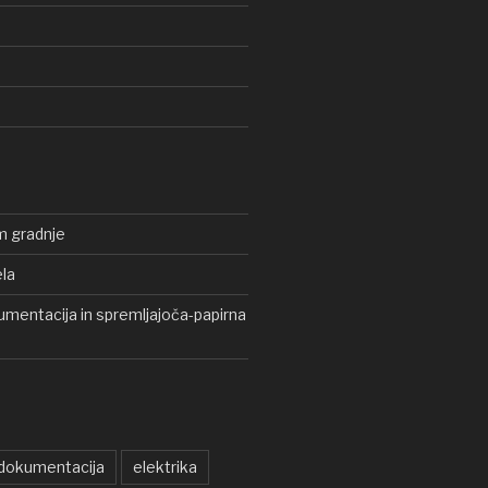
m gradnje
ela
mentacija in spremljajoča-papirna
dokumentacija
elektrika