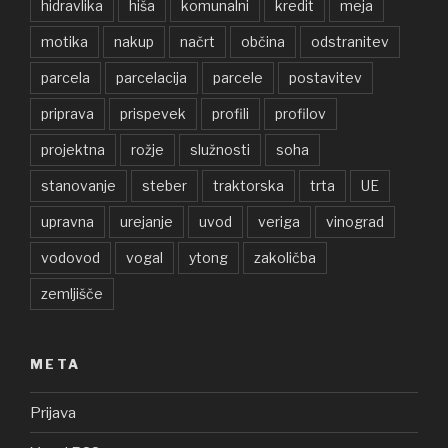
hidravlika
hiša
komunalni
kredit
meja
motika
nakup
načrt
občina
odstranitev
parcela
parcelacija
parcele
postavitev
priprava
prispevek
profili
profilov
projektna
rožje
služnosti
soha
stanovanje
steber
traktorska
trta
UE
upravna
urejanje
uvod
veriga
vinograd
vodovod
vogal
ytong
zakoličba
zemljišče
META
Prijava