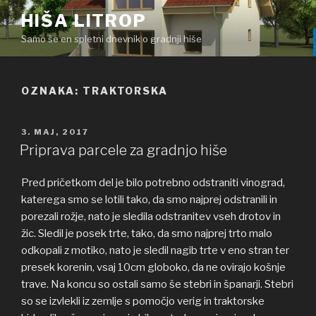
Skoči
HIŠA LITROP
na
Samo še en spletni dnevnik o gradnji hiše
vsebino
OZNAKA: TRAKTORSKA
OBJAVLJENO
3. MAJ, 2017
DNE
Priprava parcele za gradnjo hiše
Pred pričetkom del je bilo potrebno odstraniti vinograd,
katerega smo se lotili tako, da smo najprej odstranili in
porezali rožje, nato je sledila odstranitev vseh drotov in
žic. Sledil je posek trte, tako, da smo najprej trto malo
odkopali z motiko, nato je sledil nagib trte v eno stran ter
presek korenin, vsaj 10cm globoko, da ne ovirajo košnje
trave. Na koncu so ostali samo še stebri in španarji. Stebri
so se izvlekli iz zemlje s pomočjo verig in traktorske