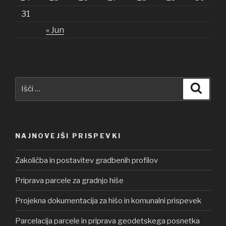
31
« Jun
Išči:
Iskanj
NAJNOVEJŠI PRISPEVKI
Zakoličba in postavitev gradbenih profilov
Priprava parcele za gradnjo hiše
Projekna dokumentacija za hišo in komunalni prispevek
Parcelacija parcele in priprava geodetskega posnetka