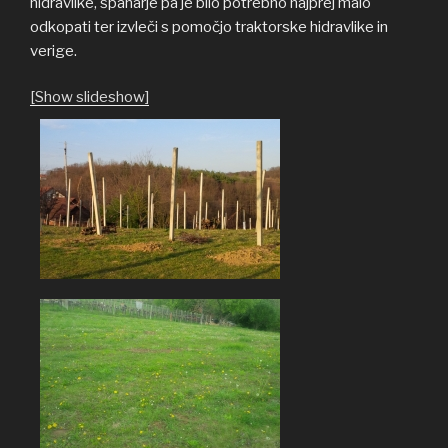
hidravlike, španarje pa je bilo potrebno najprej malo
odkopati ter izvleči s pomočjo traktorske hidravlike in
verige.
[Show slideshow]