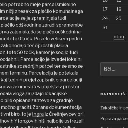
10
11
 bilo potrebno meje parcel smiselno
17
18
 čim nižji znesek za plačilo komunalnega
elacije se je spreminjala tudi
24
25
a plačilo odškodnine zaradi spremembe
31
prva zajemala, da se plača odškodnina
« Jun
z boniteto 0 točk. Po zelo velikem padcu
 zakonodajo ter oprostili plačila
nitete 50 točk, kamor je sodilo tudi
oddahnil. Parcelacijo je izvedel lokalni
Išči:
 lastnike sosednjih parcel ter se smo se
enem terminu. Parcelacija je potekala
j tednih prejel zapisnik o parcelaciji
snova za umestitev objekta v prostor.
odala vloga za izdajo lokacijske
NAJNOVEJŠI
 so bile opisane zahteve za gradnjo
e možno graditi. Zbrana dokumentacija
Zakoličba in p
ivni biro, to je
Ingra
iz Črešnjevcev pri
Priprava parce
jihovih Ytongovih hiš, najbolje ustrezali
bami prilagoditi potrebam in željam.