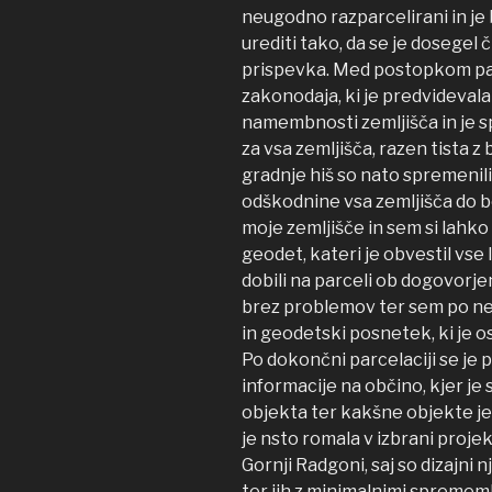
neugodno razparcelirani in je
urediti tako, da se je dosegel
prispevka. Med postopkom parc
zakonodaja, ki je predvideval
namembnosti zemljišča in je s
za vsa zemljišča, razen tista 
gradnje hiš so nato spremenili
odškodnine vsa zemljišča do bo
moje zemljišče in sem si lahko 
geodet, kateri je obvestil vse
dobili na parceli ob dogovorj
brez problemov ter sem po neka
in geodetski posnetek, ki je o
Po dokončni parcelaciji se je p
informacije na občino, kjer je
objekta ter kakšne objekte j
je nsto romala v izbrani projekt
Gornji Radgoni, saj so dizajni n
ter jih z minimalnimi spremem