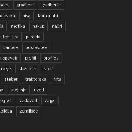
odet
gradbeni
gradbenih
idravlika
hiša
komunalni
ja
motika
nakup
načrt
stranitev
parcela
parcele
postavitev
rispevek
profili
profilov
rožje
služnosti
soha
steber
traktorska
trta
na
urejanje
uvod
nograd
vodovod
vogal
oličba
zemljišče