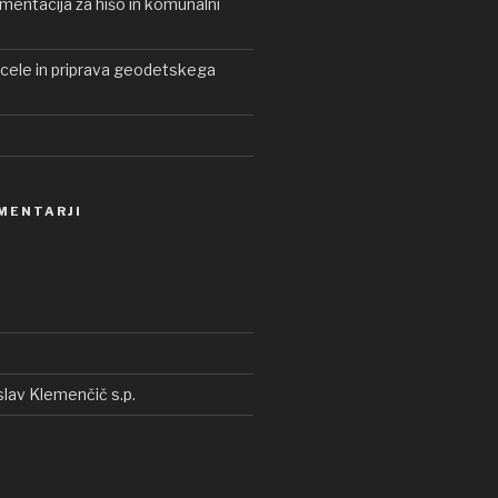
entacija za hišo in komunalni
rcele in priprava geodetskega
MENTARJI
lav Klemenčič s.p.