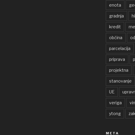
enota
ge
gradnja
h
kredit
me
občina
od
parcelacija
priprava
p
projektna
stanovanje
UE
uprav
veriga
vi
ytong
zak
META