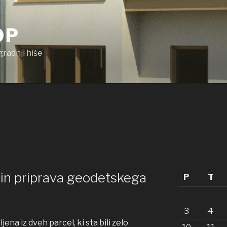
OP
gradnji hiše
 in priprava geodetskega
P
T
3
4
jena iz dveh parcel, ki sta bili zelo