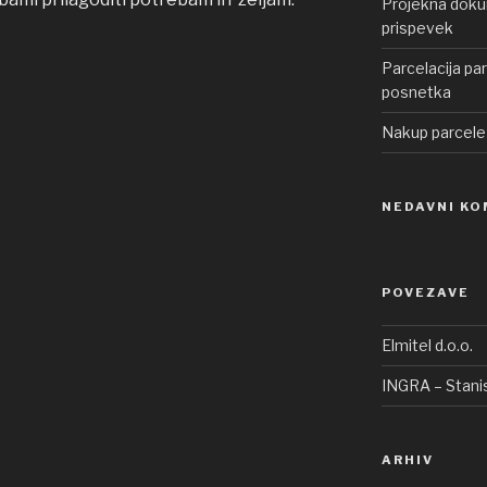
Projekna dokum
prispevek
Parcelacija pa
posnetka
Nakup parcele
NEDAVNI KO
POVEZAVE
Elmitel d.o.o.
INGRA – Stanis
ARHIV