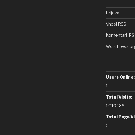
Prijava
Vnosi
RSS
Komentarji
RS
WordPress.or
Users Online:
1
Total Visits:
1.010.189
Total Page V
0