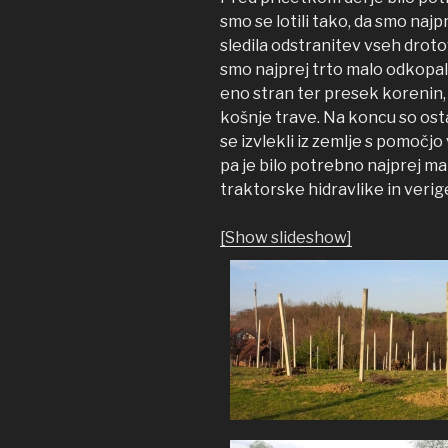
smo se lotili tako, da smo najpr
sledila odstranitev vseh drotov 
smo najprej trto malo odkopali 
eno stran ter presek korenin,
košnje trave. Na koncu so ostal
se izvlekli iz zemlje s pomočjo
pa je bilo potrebno najprej ma
traktorske hidravlike in verig
[Show slideshow]