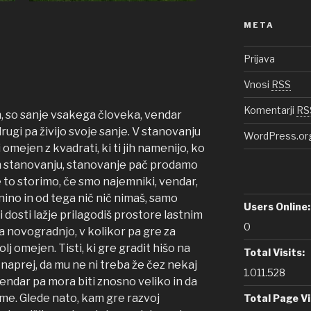
META
Prijava
Vnosi
RSS
Komentarji
RS
tom, so sanje vsakega človeka, vendar
rugi pa živijo svoje sanje. V stanovanju
WordPress.or
mejen z kvadrati, ki ti jih namenijo, ko
m stanovanju, stanovanje pač prodamo
e to storimo, če smo najemniki, vendar,
ino in od tega nič nič nimaš, samo
Users Online:
i dosti lažje prilagodiš prostore lastnim
0
 novogradnjo, v kolikor pa gre za
lj omejen. Tisti, ki gre gradit hišo na
Total Visits:
 naprej, da mu ne ni treba že čez nekaj
1.011.528
 vendar pa mora biti znosno veliko in da
reme. Glede nato, kam gre razvoj
Total Page V