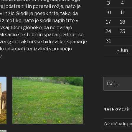
3
4
ej odstranili in porezali rožje, nato je
10
11
in žic. Sledil je posek trte, tako, da
z motiko, nato je sledil nagib trte v
17
18
 vsaj 10cm globoko, da ne ovirajo
24
25
i samo še stebri in španarji. Stebri so
31
 verig in traktorske hidravlike, španarje
lo odkopati ter izvleči s pomočjo
« Jun
e.
Išči:
NAJNOVEJŠI
Zakoličba in p