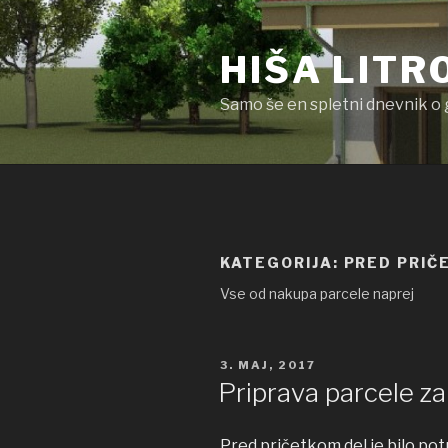
Skoči
na
HIŠA LITR
vsebino
Samo še en spletni dnevnik o 
KATEGORIJA: PRED PRI
Vse od nakupa parcele naprej
OBJAVLJENO
3. MAJ, 2017
DNE
Priprava parcele za
Pred pričetkom del je bilo po