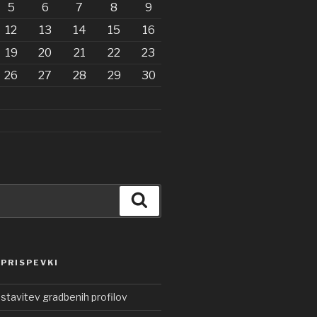
5
6
7
8
9
12
13
14
15
16
19
20
21
22
23
26
27
28
29
30
Iskanje
 PRISPEVKI
ostavitev gradbenih profilov