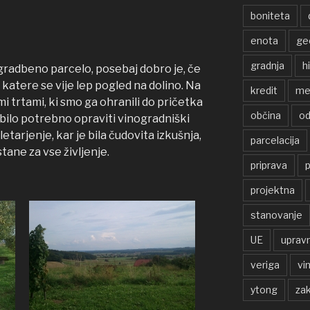
boniteta
enota
ge
gradnja
h
radbeno parcelo, posebaj dobro je, če
s katere se vije lep pogled na dolino. Na
kredit
me
imi trtami, ki smo ga ohranili do pričetka
občina
od
e bilo potrebno opraviti vinogradniški
etarjenje, kar je bila čudovita izkušnja,
parcelacija
tane za vse življenje.
priprava
p
projektna
stanovanje
UE
uprav
veriga
vi
ytong
zak