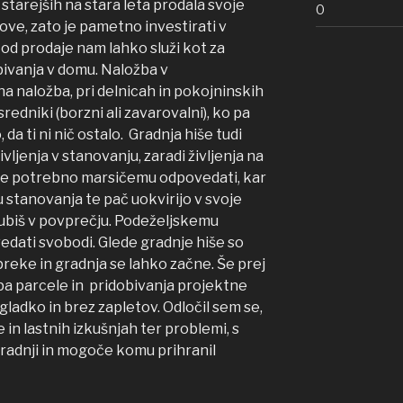
starejših na stara leta prodala svoje
0
ove, zato je pametno investirati v
d prodaje nam lahko služi kot za
bivanja v domu. Naložba v
na naložba, pri delnicah in pokojninskih
edniki (borzni ali zavarovalni), ko pa
, da ti ni nič ostalo. Gradnja hiše tudi
ivljenja v stanovanju, zaradi življenja na
e je potrebno marsičemu odpovedati, kar
u stanovanja te pač uokvirijo v svoje
 zgubiš v povprečju. Podeželjskemu
edati svobodi. Glede gradnje hiše so
eke in gradnja se lahko začne. Še prej
a parcele in pridobivanja projektne
gladko in brez zapletov. Odločil sem se,
e in lastnih izkušnjah ter problemi, s
radnji in mogoče komu prihranil