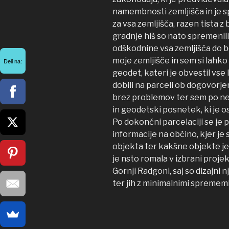
namembnosti zemljišča in je s
za vsa zemljišča, razen tista 
gradnje hiš so nato spremenili
odškodnine vsa zemljišča do bo
moje zemljišče in sem si lahko 
Deli na:
geodet, kateri je obvestil vse
dobili na parceli ob dogovorj
brez problemov ter sem po neka
in geodetski posnetek, ki je o
Po dokončni parcelaciji se je p
informacije na občino, kjer je
objekta ter kakšne objekte j
je nsto romala v izbrani projekt
Gornji Radgoni, saj so dizajni n
ter jih z minimalnimi spremem