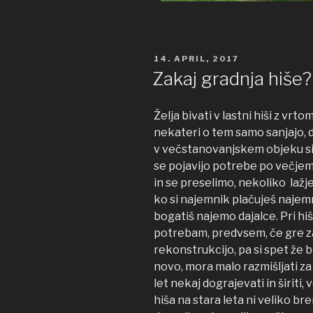
OBJAVLJENO
14. APRIL, 2017
DNE
Zakaj gradnja hiše?
Želja bivati v lastni hiši z vr
nekateri o tem samo sanjajo, d
v večstanovanjskem objeku si o
se pojavijo potrebe po večje
in se preselimo, nekoliko lažj
ko si najemnik plačuješ najemn
bogatiš najemo dajalce. Pri hiš
potrebam, predvsem, če gre za
rekonstrukcijo, pa si spet že bo
novo, mora malo razmišljati za
let nekaj dograjevati in širiti,
hiša na stara leta ni veliko b