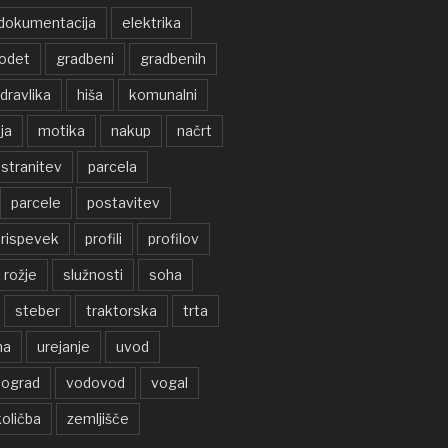
dokumentacija
elektrika
odet
gradbeni
gradbenih
idravlika
hiša
komunalni
ja
motika
nakup
načrt
stranitev
parcela
parcele
postavitev
rispevek
profili
profilov
rožje
služnosti
soha
steber
traktorska
trta
na
urejanje
uvod
nograd
vodovod
vogal
oličba
zemljišče