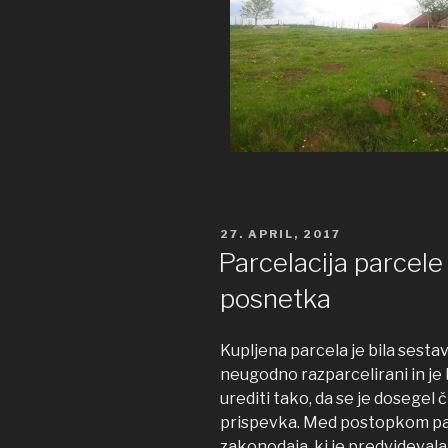
OBJAVLJENO
27. APRIL, 2017
DNE
Parcelacija parcele
posnetka
Kupljena parcela je bila sestavl
neugodno razparcelirani in je
urediti tako, da se je dosegel
prispevka. Med postopkom parc
zakonodaja, ki je predvideval