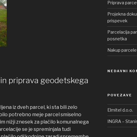
Priprava parce
Projekna dokum
prispevek
Parcelacija pa
posnetka
Nakup parcele
NEDAVNI KO
 in priprava geodetskega
POVEZAVE
jena iz dveh parcel, ki sta bili zelo
Elmitel d.o.o.
 bilo potrebno meje parcel smiselno
INGRA – Stanis
 čim nižji znesek za plačilo komunalnega
elacije se je spreminjala tudi
a plačilo odškodnine zaradi spremembe