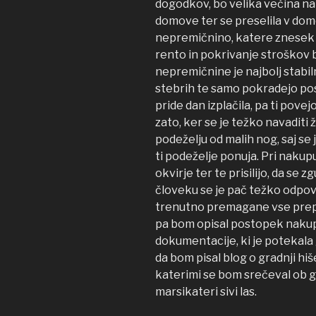
dogodkov, bo velika večina na 
domove ter se preselila v dom
nepremičnino, katere znesek o
rento in pokrivanje stroškov 
nepremičnine je najbolj stabil
stebrih te samo pokradejo posr
pride dan izplačila, pa ti povejo
zato, ker se je težko navaditi ž
podeželju od malih nog, saj s
ti podeželje ponuja. Pri nakup
okvirje ter te prisilijo, da se
človeku se je pač težko odpov
trenutno premagane vse prepr
pa bom opisal postopek nakup
dokumentacije, ki je potekala 
da bom pisal blog o gradnji hiš
katerimi se bom srečeval ob g
marsikateri sivi las.