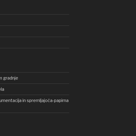
m gradnje
ela
mentacija in spremljajoča-papirna