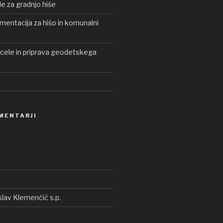
le za gradnjo hiše
entacija za hišo in komunalni
rcele in priprava geodetskega
MENTARJI
lav Klemenčič s.p.