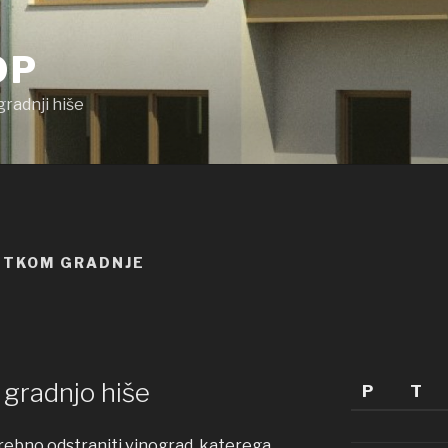
OP
gradnji hiše
ČETKOM GRADNJE
 gradnjo hiše
P
T
trebno odstraniti vinograd, katerega