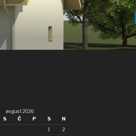
avgust 2026
S
Č
P
S
N
1
2