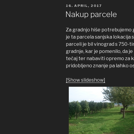
OBJAVLJENO
16. APRIL, 2017
DNE
Nakup parcele
Za gradnjo hiše potrebujemo g
je ta parcela sanjska lokacija 
parceli je bil vinograd s 750-t
gradnje, kar je pomenilo, da j
tečaj ter nabaviti opremo za kl
pridobljeno znanje pa lahko os
[Show slideshow]