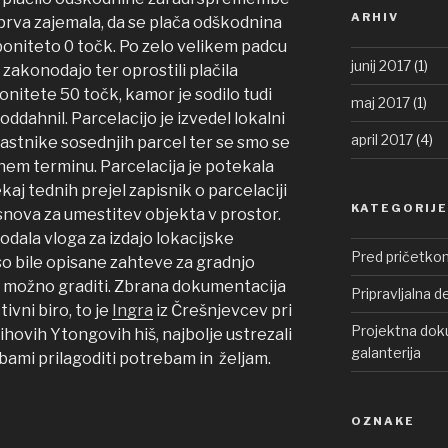
ARHIV
prva zajemala, da se plača odškodnina
z boniteto 0 točk. Po zelo velikem padcu
junij 2017
(1)
 zakonodajo ter oprostili plačila
nitete 50 točk, kamor je sodilo tudi
maj 2017
(1)
oddahnil. Parcelacijo je izvedel lokalni
april 2017
(4)
 lastnike sosednjih parcel ter se smo se
enem terminu. Parcelacija je potekala
j tednih prejel zapisnik o parcelaciji
KATEGORIJE
snova za umestitev objekta v prostor.
odala vloga za izdajo lokacijske
Pred pričetko
 so bile opisane zahteve za gradnjo
e možno graditi. Zbrana dokumentacija
Pripravljalna d
ivni biro, to je
Ingra
iz Črešnjevcev pri
Projektna doku
jihovih Ytongovih hiš, najbolje ustrezali
galanterija
bami prilagoditi potrebam in željam.
OZNAKE